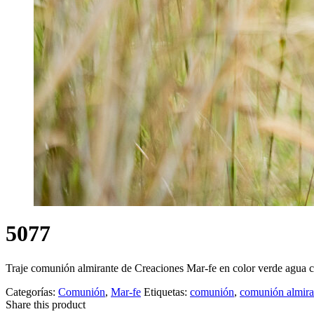
5077
Traje comunión almirante de Creaciones Mar-fe en color verde agua 
Categorías:
Comunión
,
Mar-fe
Etiquetas:
comunión
,
comunión almira
Share this product