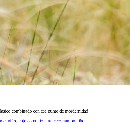
clasico combinado con ese punto de mordernidad
nte
,
niño
,
traje comunion
,
traje comunion niño