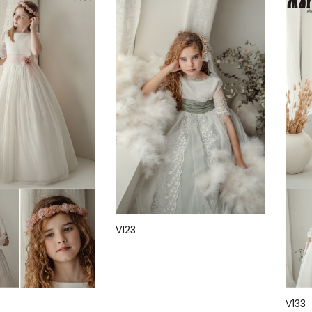
V123
V133