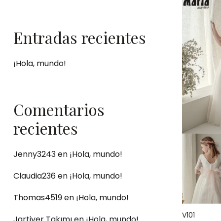
Entradas recientes
¡Hola, mundo!
Comentarios
recientes
Jenny3243
en
¡Hola, mundo!
Claudia236
en
¡Hola, mundo!
Thomas4519
en
¡Hola, mundo!
V101
Jartiyer Takımı
en
¡Hola, mundo!