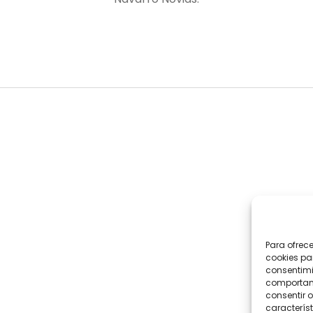
Para ofrec
cookies pa
consentimi
comportami
consentir o
característ