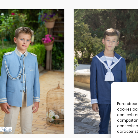
Para ofrec
cookies pa
consentimi
comportami
consentir o
característ