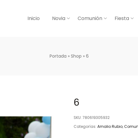
Inicio
Novia
Comunión
Fiesta
Portada
»
Shop
»
6
6
SKU:
780619305932
Categorías:
Amalio Rubio
,
Comun