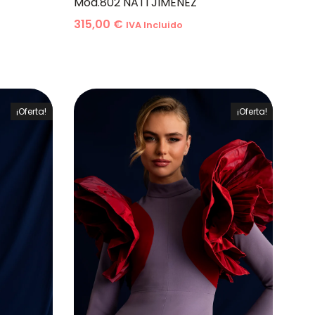
Mod.802 NATI JIMENEZ
315,00
€
IVA Incluido
¡Oferta!
¡Oferta!