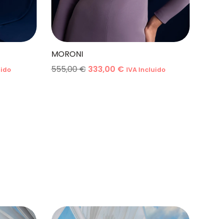
MORONI
555,00
€
333,00
€
uido
IVA Incluido