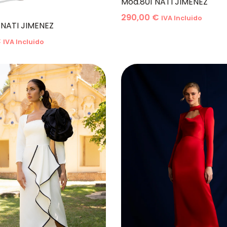
Mod.801 NATI JIMENEZ
290,00
€
IVA Incluido
NATI JIMENEZ
€
IVA Incluido