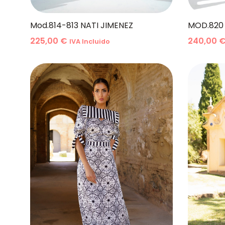
MOD.820 
Mod.814-813 NATI JIMENEZ
240,00
225,00
€
IVA Incluido