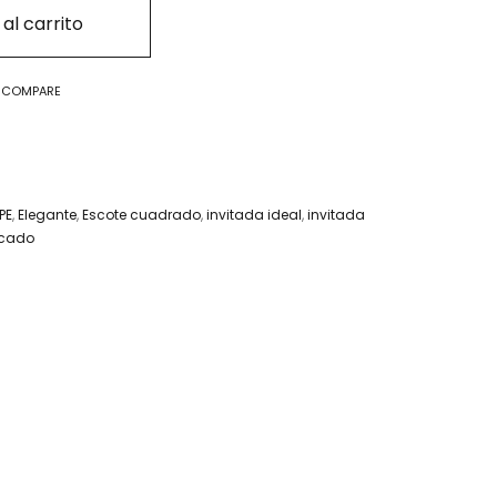
al carrito
O COMPARE
PE
,
Elegante
,
Escote cuadrado
,
invitada ideal
,
invitada
icado