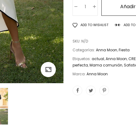
GARDENIA
Añadir 
ANNA
MOON
cantidad
ADD TO WISHLIST
ADD T
SKU:
N/D
Categorías:
Anna Moon
,
Fiesta
Etiquetas:
actual
,
Anna Moon
,
CRE
perfecta
,
Mama comunión
,
Sofist
Marca:
Anna Moon