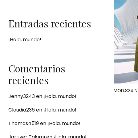
Entradas recientes
¡Hola, mundo!
Comentarios
recientes
MOD.824 NA
Jenny3243
en
¡Hola, mundo!
Claudia236
en
¡Hola, mundo!
Thomas4519
en
¡Hola, mundo!
Jartiyer Takımı
en
¡Hola, mundo!