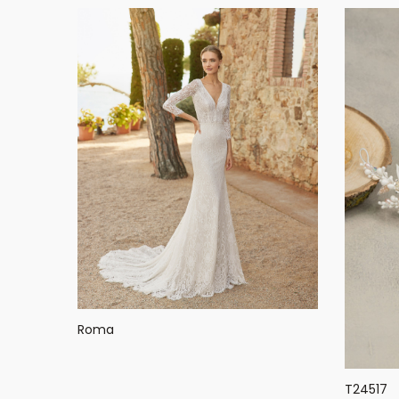
Roma
T24517