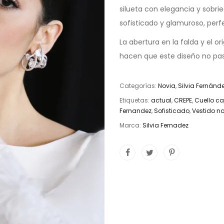
silueta con elegancia y sobri
sofisticado y glamuroso, perf
La abertura en la falda y el o
hacen que este diseño no pas
Categorías:
Novia
,
Silvia Fernánd
Etiquetas:
actual
,
CREPE
,
Cuello ca
Fernandez
,
Sofisticado
,
Vestido n
Marca:
Silvia Fernadez