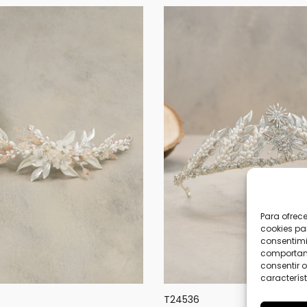
Para ofrec
cookies pa
consentimi
comportami
consentir o
característ
T24536