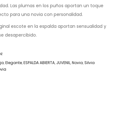
edad. Las plumas en los puños aportan un toque
ecto para una novia con personalidad.
riginal escote en la espalda aportan sensualidad y
e desapercibido.
ez
ja
,
Elegante
,
ESPALDA ABIERTA
,
JUVENIL
,
Novia
,
Silvia
ovia