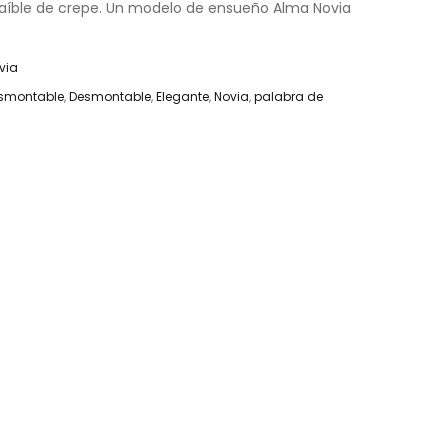
raíble de crepe. Un modelo de ensueño Alma Novia
via
esmontable
,
Desmontable
,
Elegante
,
Novia
,
palabra de