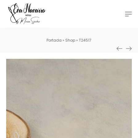
Portada
»
Shop
»
T24517