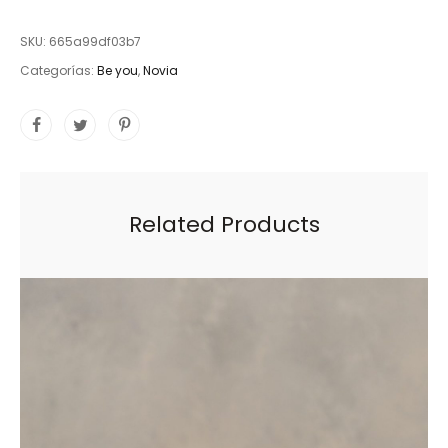
SKU:
665a99df03b7
Categorías:
Be you
,
Novia
Related Products