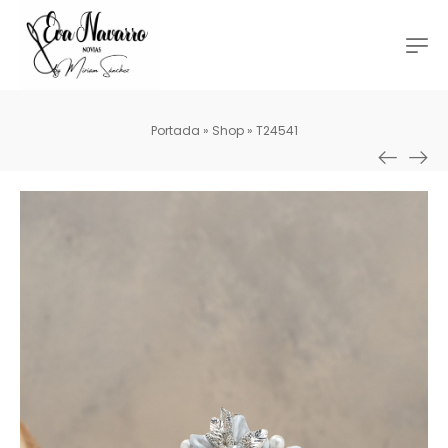
Portada
»
Shop
»
T24541