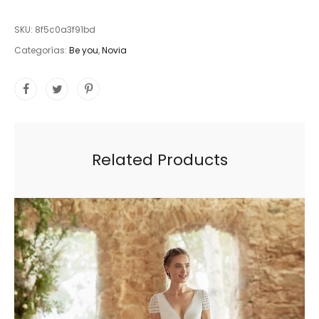
SKU:
8f5c0a3f91bd
Categorías:
Be you
,
Novia
Related Products