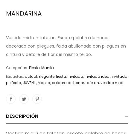
MANDARINA
Vestido midi en tafetan. Escote palabra de honor
decorado con pliegues. falda abullonada con pliegues en
cintura y detalle de flor del mismo tejido.
Categorías:
Fiesta
,
Manila
Etiquetas:
actual
,
Elegante
,
fiesta
,
invitada
,
invitada ideal
,
invitada
perfecta
,
JUVENIL
,
Manila
,
palabra de honor
,
tafetan
,
vestido midi
DESCRIPCIÓN
Vestido midi 2 en tafetan. escote palabra de honor