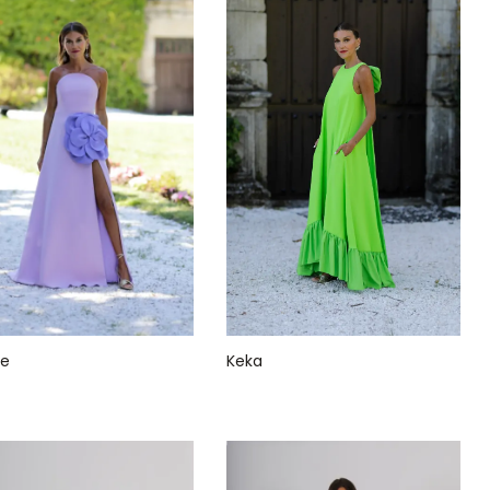
ne
Keka