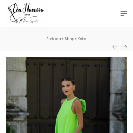
Portada
»
Shop
»
Keka