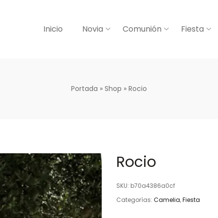
Inicio
Novia
Comunión
Fiesta
Portada
»
Shop
»
Rocio
Rocio
SKU:
b70a4386a0cf
Categorías:
Camelia
,
Fiesta