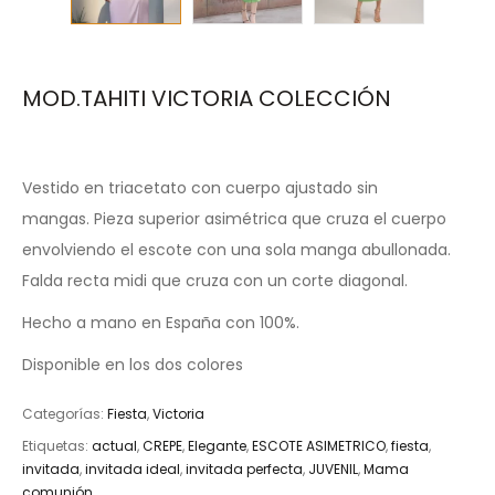
MOD.TAHITI VICTORIA COLECCIÓN
Vestido en
triacetato
con cuerpo ajustado
sin
mangas
.
Pieza superior
asimétrica
que cruza el cuerpo
envolviendo
el escote con una sola manga abullonada
.
F
alda recta
midi
que cruza con un corte diagonal.
Hecho a mano en España con 100%.
Disponible en los dos colores
Categorías:
Fiesta
,
Victoria
Etiquetas:
actual
,
CREPE
,
Elegante
,
ESCOTE ASIMETRICO
,
fiesta
,
invitada
,
invitada ideal
,
invitada perfecta
,
JUVENIL
,
Mama
comunión