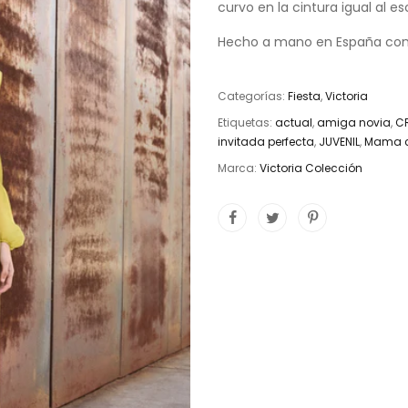
curvo en la cintura igual al e
Hecho a mano en España con
Categorías:
Fiesta
,
Victoria
Etiquetas:
actual
,
amiga novia
,
C
invitada perfecta
,
JUVENIL
,
Mama 
Marca:
Victoria Colección