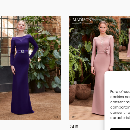
Para ofrec
cookies pa
consentimi
comportami
consentir o
característ
2419