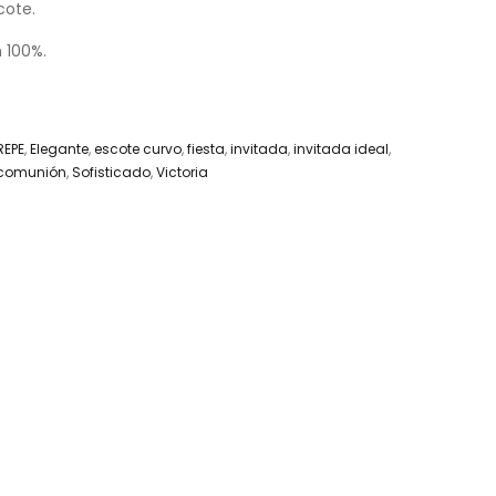
scote.
 100%.
REPE
,
Elegante
,
escote curvo
,
fiesta
,
invitada
,
invitada ideal
,
comunión
,
Sofisticado
,
Victoria