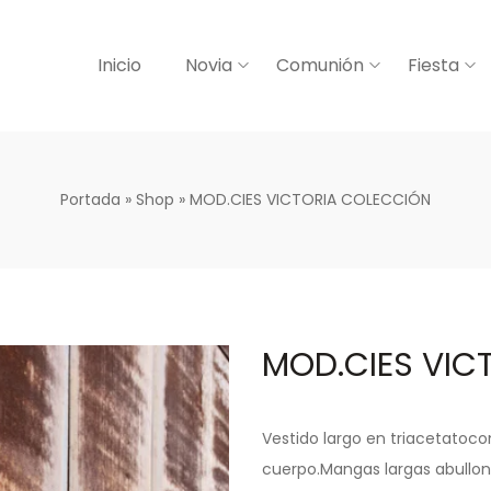
Inicio
Novia
Comunión
Fiesta
Portada
»
Shop
»
MOD.CIES VICTORIA COLECCIÓN
MOD.CIES VIC
Vestido largo en
triacetato
co
cuerpo.
Mangas largas abullon