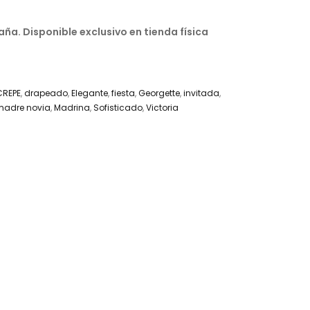
a. Disponible exclusivo en tienda física
CREPE
,
drapeado
,
Elegante
,
fiesta
,
Georgette
,
invitada
,
madre novia
,
Madrina
,
Sofisticado
,
Victoria