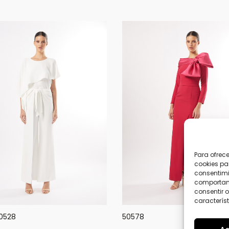
Para ofrec
cookies pa
consentimi
comportami
consentir o
característ
0528
50578