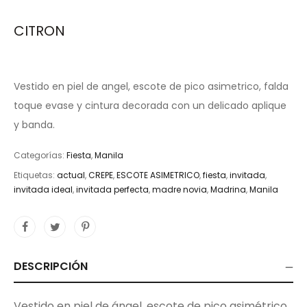
CITRON
Vestido en piel de angel, escote de pico asimetrico, falda
toque evase y cintura decorada con un delicado aplique
y banda.
Categorías:
Fiesta
,
Manila
Etiquetas:
actual
,
CREPE
,
ESCOTE ASIMETRICO
,
fiesta
,
invitada
,
invitada ideal
,
invitada perfecta
,
madre novia
,
Madrina
,
Manila
DESCRIPCIÓN
Vestido en piel de ángel, escote de pico asimétrico,