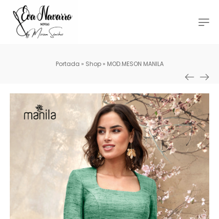
Portada
»
Shop
»
MOD.MESON MANILA