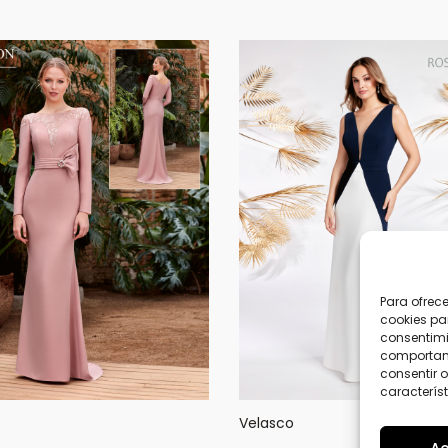
Para ofrec
cookies pa
consentimi
comportami
consentir o
característ
Velasco