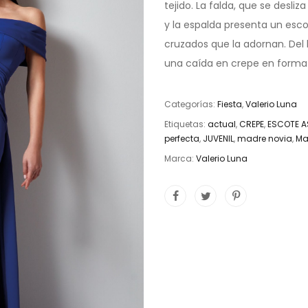
tejido. La falda, que se desliz
y la espalda presenta un esc
cruzados que la adornan. Del la
una caída en crepe en forma
Categorías:
Fiesta
,
Valerio Luna
Etiquetas:
actual
,
CREPE
,
ESCOTE A
perfecta
,
JUVENIL
,
madre novia
,
Ma
Marca:
Valerio Luna