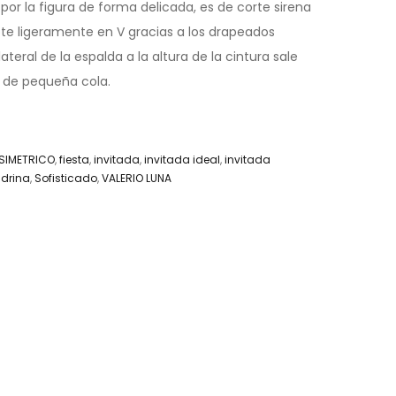
a por la figura de forma delicada, es de corte sirena
ote ligeramente en V gracias a los drapeados
teral de la espalda a la altura de la cintura sale
 de pequeña cola.
SIMETRICO
,
fiesta
,
invitada
,
invitada ideal
,
invitada
drina
,
Sofisticado
,
VALERIO LUNA