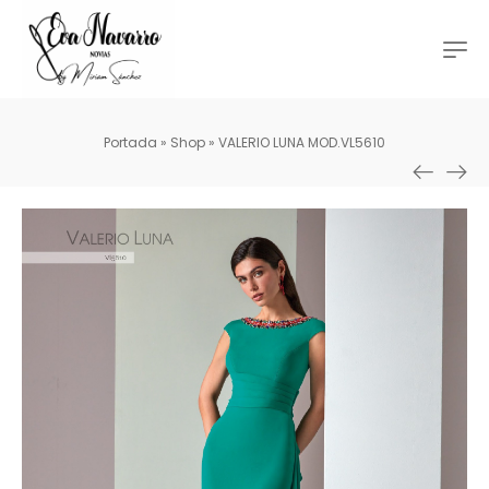
Portada
»
Shop
»
VALERIO LUNA MOD.VL5610