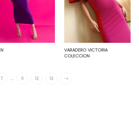
EN
VARADERO VICTORIA
COLECCION
7
…
11
12
13