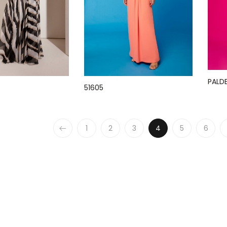
PALD
51605
1
2
3
4
5
6