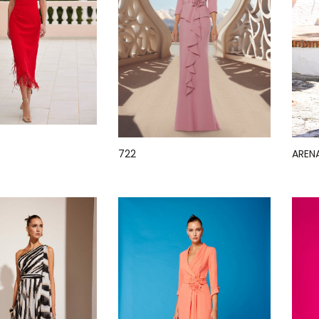
722
AREN