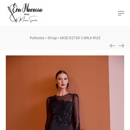
Portada
»
Shop
»
MOD.52729 CARLA RUIZ